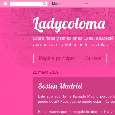
Ladycoloma
Entre risas y reflexiones...zas! apareci
aprendizaje... ahhh telas telitas telas...
Página principal
Cursos
22 mayo 2019
Sostén Madrid
Este sujetador lo he llamado Madrid porque l
puedo decir? Pues que no puedo estar más conte
Hacía mucho que perseguía la idea de ir a ve