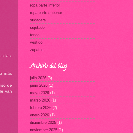
ropa parte inferior
ropa parte superior
sudadera
sujetador
tanga
vestido
zapatos
illas.
Archivo del blog
te más
julio 2026
(3)
rso de
junio 2026
(1)
Me van
mayo 2026
(1)
marzo 2026
(1)
febrero 2026
(2)
enero 2026
(1)
diciembre 2025
(1)
noviembre 2025
(1)