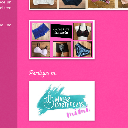
ace un
el tren
e...no
Participo en...