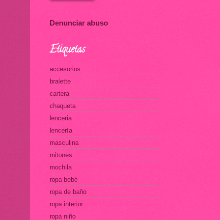
Denunciar abuso
Etiquetas
accesorios
bralette
cartera
chaqueta
lenceria
lencería
masculina
mitones
mochila
ropa bebé
ropa de baño
ropa interior
ropa niño