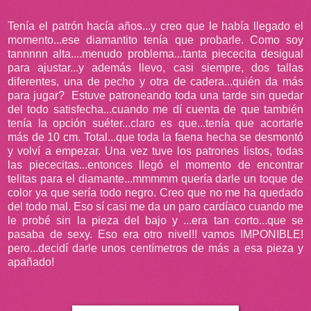
Tenía el patrón hacía años...y creo que le había llegado el
momento...ese diamantito tenía que probarle. Como soy
tannnnn alta....menudo problema...tanta piececita desigual
para ajustar...y además llevo, casi siempre, dos tallas
diferentes, una de pecho y otra de cadera...quién da más
para jugar? Estuve patroneando toda una tarde sin quedar
del todo satisfecha...cuando me dí cuenta de que también
tenía la opción suéter...claro es que...tenía que acortarle
más de 10 cm. Total...que toda la faena hecha se desmontó
y volví a empezar. Una vez tuve los patrones listos, todas
las piececitas...entonces llegó el momento de encontrar
telitas para el diamante...mmmmm quería darle un toque de
color ya que sería todo negro. Creo que no me ha quedado
del todo mal. Eso sí casi me da un paro cardíaco cuando me
le probé sin la pieza del bajo y ...era tan corto...que se
pasaba de sexy. Eso era otro nivel!! vamos IMPONIBLE!
pero...decidí darle unos centímetros de más a esa pieza y
apañado!