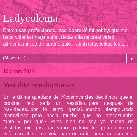
Ladycoloma
Entre risas y reflexiones...zas! apareció mi hobby: que me
hace volar la imaginación, desarrolla mi creatividad,
alimenta mi sed de aprendizaje... ahhh telas telitas telas...
▼
16 enero 2024
Vestidito con diamantes
En la última quedada de @cosimvincles decidimos que el
próximo reto sería un vestidito...para después de
Navidades...por lo tanto genial...mucho tiempo...todo
maravilloso...pero hacía mucho que no procastinaba
tanto...y por qué? Pues bien...no soy yo mucho de
vestidos...me gustaban varios patroncillos perooo no me
veía con ellos...me veía para un ratín...pero no para ir a