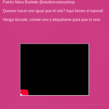
Patrón Mara Bralette @studiocosturashop
Quieres hacer uno igual que el mío? Aquí tienes el tutorial!
Venga lánzate, cósete uno y etiquétame para que lo vea!