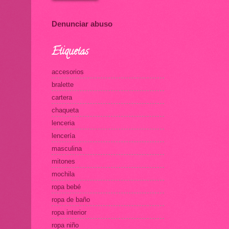
Denunciar abuso
Etiquetas
accesorios
bralette
cartera
chaqueta
lenceria
lencería
masculina
mitones
mochila
ropa bebé
ropa de baño
ropa interior
ropa niño