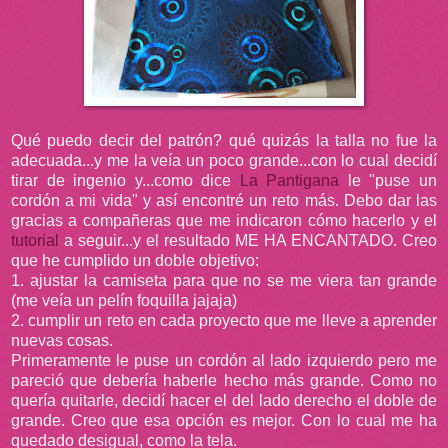
Qué puedo decir del patrón? qué quizás la talla no fue la
adecuada...y me la veía un poco grande...con lo cual decidí
tirar de ingenio y...como dice
La Pantigana
le "puse un
cordón a mi vida" y así encontré un reto más. Debo dar las
gracias a compañeras que me indicaron cómo hacerlo y el
tutorial
a seguir...y el resultado ME HA ENCANTADO. Creo
que he cumplido un doble objetivo:
1. ajustar la camiseta para que no se me viera tan grande
(me veía un pelín foquilla jajaja)
2. cumplir un reto en cada proyecto que me lleve a aprender
nuevas cosas.
Primeramente le puse un cordón al lado izquierdo pero me
pareció que debería haberle hecho más grande. Como no
quería quitarle, decidí hacer el del lado derecho el doble de
grande. Creo que esa opción es mejor. Con lo cual me ha
quedado desigual, como la tela.