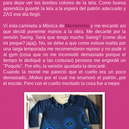
para dejar ver los bonitos colores de la tela. Como buena
aprendiza guardé la tela a la espera del patrón adecuado y
ZAS ese día llegó.
Ví esta camiseta a Mònica de
Mamemimo
y me encantó así
que decidí ponerme manos a la obra. Me decanté por la
versión Swing. Será que tengo mucho Swing? (como dice
mi peque? jajaj). No, se debe a que como estuve malita por
una larga temporada me recomendaron reposo y no pude ir
al gym (cosa que no me incomodó demasiado porque el
tiempo le dediqué a las costuras) peroooo me engordé un
"Poquito". Por ello, la versión ajustada la descarté.
Cuando la monté me pareció que el cuello era un poco
demasiado...Motivo por el cual me enamoró el patrón...por
el escote. Pero con el cuello montado la cosa fue a mejor.