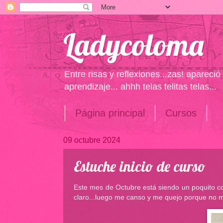
Ladycoloma
Entre risas y reflexiones...zas! apareci
aprendizaje... ahhh telas telitas telas...
Página principal
Cursos
09 octubre 2024
Estuche inicio de curso
Este mes de Octubre está siendo un poquito co
claro...luego me canso y me quejo porque no m