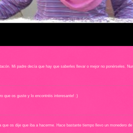
acón. Mi padre decía que hay que saberles llevar o mejor no ponérseles. Nu
 que os guste y lo encontréis interesante! :)
que os dije que iba a hacerme. Hace bastante tiempo llevo un monedero de 