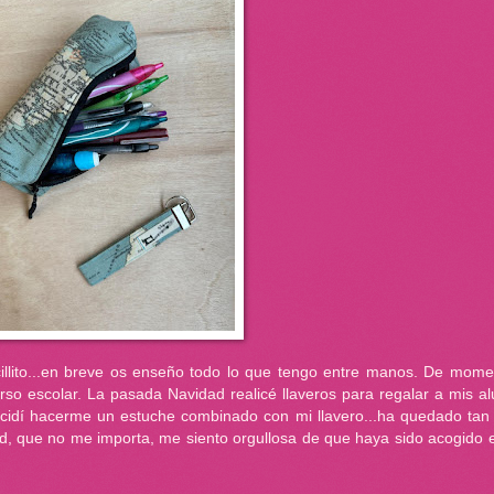
llito...en breve os enseño todo lo que tengo entre manos. De mome
rso escolar. La pasada Navidad realicé llaveros para regalar a mis 
ecidí hacerme un estuche combinado con mi llavero...ha quedado tan 
d, que no me importa, me siento orgullosa de que haya sido acogido e