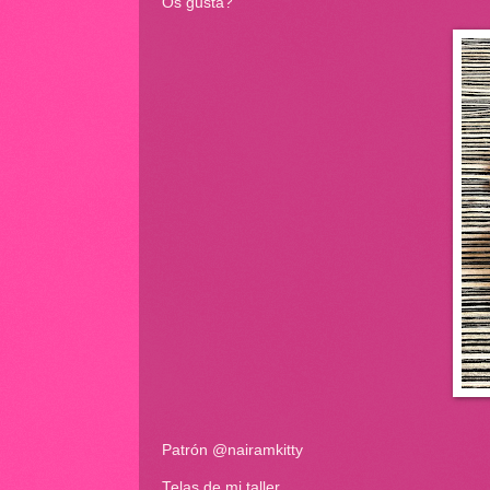
Os gusta?
Patrón @nairamkitty
Telas de mi taller