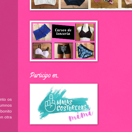
Participo en...
nto os
alumnos
bonito
n otra