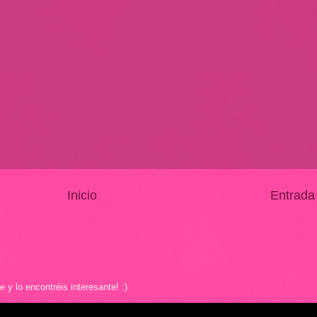
Inicio
Entrada
y lo encontréis interesante! :)