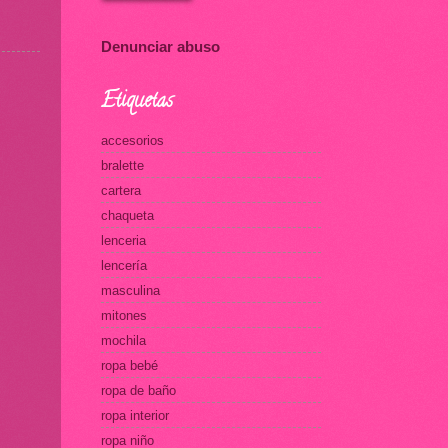
Denunciar abuso
Etiquetas
accesorios
bralette
cartera
chaqueta
lenceria
lencería
masculina
mitones
mochila
ropa bebé
ropa de baño
ropa interior
ropa niño