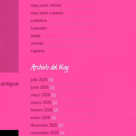
ropa parte inferior
ropa parte superior
sudadera
sujetador
tanga
vestido
zapatos
Archivo del blog
julio 2026
(3)
 antigua
junio 2026
(1)
mayo 2026
(1)
marzo 2026
(1)
febrero 2026
(2)
enero 2026
(1)
diciembre 2025
(1)
noviembre 2025
(1)