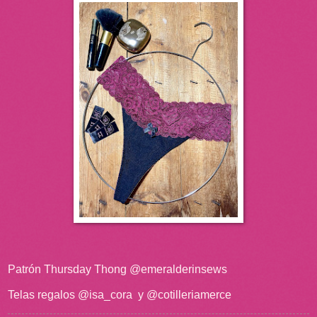
Patrón Thursday Thong @emeralderinsews
Telas regalos @isa_cora y @cotilleriamerce