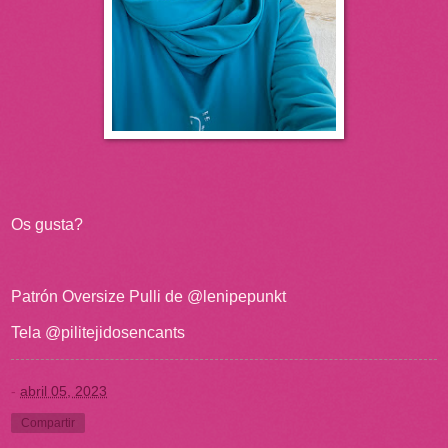
Os gusta?
Patrón Oversize Pulli de @lenipepunkt
Tela @pilitejidosencants
-
abril 05, 2023
Compartir