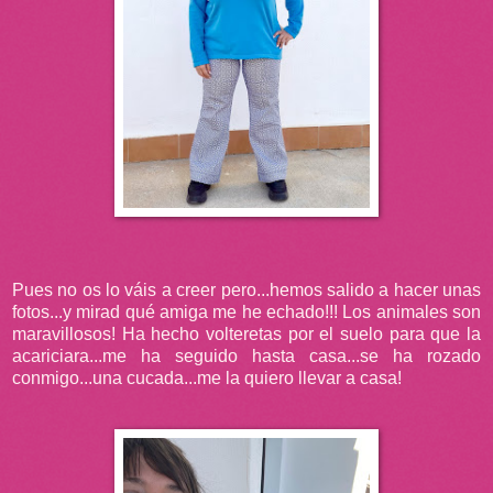
Pues no os lo váis a creer pero...hemos salido a hacer unas
fotos...y mirad qué amiga me he echado!!! Los animales son
maravillosos! Ha hecho volteretas por el suelo para que la
acariciara...me ha seguido hasta casa...se ha rozado
conmigo...una cucada...me la quiero llevar a casa!