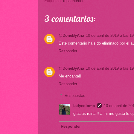
Etiquetas:
ropa interior
3 comentarios:
@DoneByAna
10 de abril de 2019 a las 19
Este comentario ha sido eliminado por el au
Responder
@DoneByAna
10 de abril de 2019 a las 19
Me encanta!!
Responder
Respuestas
ladycoloma
10 de abril de 20
gracias reina!!! a mi me gusta lo q
Responder