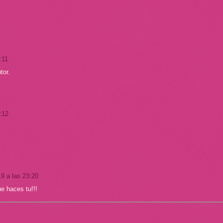
:11
tor.
:12
19 a las 23:20
ue haces tu!!!