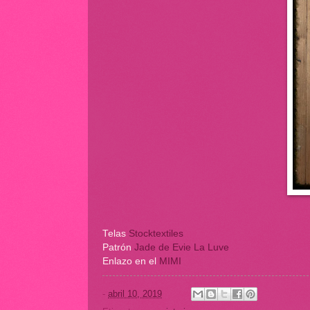
Telas
Stocktextiles
Patrón
Jade de Evie La Luve
Enlazo en el
MIMI
-
abril 10, 2019