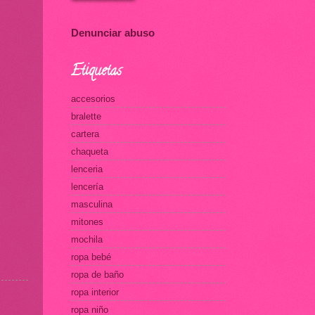
Denunciar abuso
Etiquetas
accesorios
bralette
cartera
chaqueta
lenceria
lencería
masculina
mitones
mochila
ropa bebé
ropa de baño
ropa interior
ropa niño