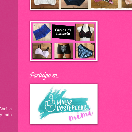
Participo en...
Abrí la
 y todo