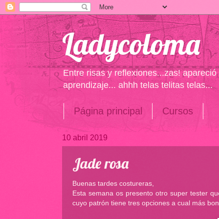
Ladycoloma
Entre risas y reflexiones...zas! apareci
aprendizaje... ahhh telas telitas telas...
Página principal
Cursos
10 abril 2019
Jade rosa
Buenas tardes costureras,
Esta semana os presento otro super tester que 
cuyo patrón tiene tres opciones a cual más boni