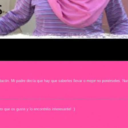
acón. Mi padre decía que hay que saberles llevar o mejor no ponérseles. Nu
 que os guste y lo encontréis interesante! :)