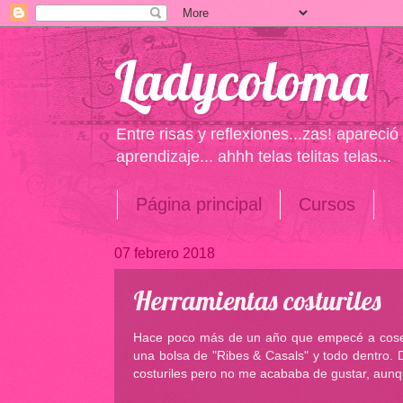
Ladycoloma
Entre risas y reflexiones...zas! apareci
aprendizaje... ahhh telas telitas telas...
Página principal
Cursos
07 febrero 2018
Herramientas costuriles
Hace poco más de un año que empecé a coser y
una bolsa de "Ribes & Casals" y todo dentro.
costuriles pero no me acababa de gustar, aunq