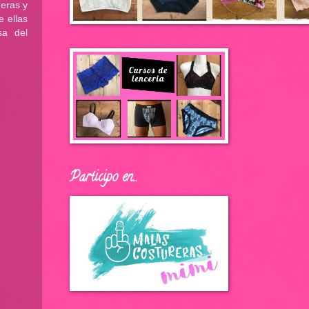
reras y
e ellas
sa del
Participo en...