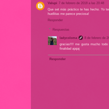
Valupi
7 de febrero de 2018 a las 20:48
Que set más práctico te has hecho. Yo teng
huellitas me parece preciosa!
Responder
Respuestas
ladycoloma
8 de febrero de 2
gracias!!!! me gusta mucho todo
finalidad ajajaj
Responder