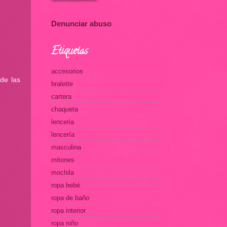
Denunciar abuso
Etiquetas
accesorios
de las
bralette
cartera
chaqueta
lenceria
lencería
masculina
mitones
mochila
ropa bebé
ropa de baño
ropa interior
ropa niño