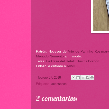
Patrón: Neceser de
Arte de Paninho Rosimar
Menudo Numerito
a mi modo.
Telas:
La Casa del Retall
,
Teixits Borbón
Enlazo la entrada a
MIMI
-
febrero 07, 2018
Etiquetas:
accesorios
2 comentarios: